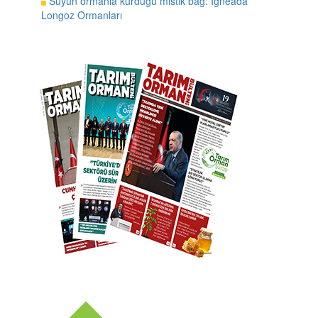
Suyun ormanla kurduğu mistik bağ: İğneada
Longoz Ormanları