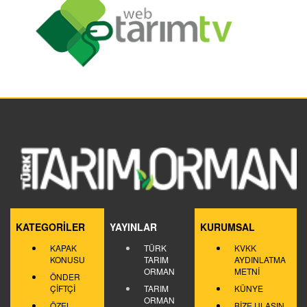
KATEGORİLER
YAYINLAR
KURUMSAL
KAPAK
TÜRK
KVKK
KONUSU
TARIM
AYDINLATMA
ORMAN
METNİ
ÖNDER
ÇİFTÇİ
TARIM
KÜNYE
ORMAN
ÖZEL
BİZE ULAŞIN