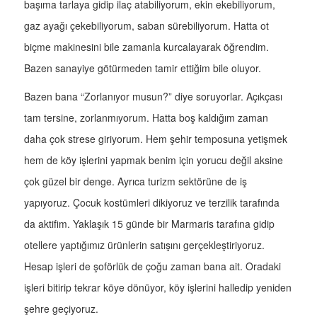
başıma tarlaya gidip ilaç atabiliyorum, ekin ekebiliyorum,
gaz ayağı çekebiliyorum, saban sürebiliyorum. Hatta ot
biçme makinesini bile zamanla kurcalayarak öğrendim.
Bazen sanayiye götürmeden tamir ettiğim bile oluyor.
Bazen bana “Zorlanıyor musun?” diye soruyorlar. Açıkçası
tam tersine, zorlanmıyorum. Hatta boş kaldığım zaman
daha çok strese giriyorum. Hem şehir temposuna yetişmek
hem de köy işlerini yapmak benim için yorucu değil aksine
çok güzel bir denge. Ayrıca turizm sektörüne de iş
yapıyoruz. Çocuk kostümleri dikiyoruz ve terzilik tarafında
da aktifim. Yaklaşık 15 günde bir Marmaris tarafına gidip
otellere yaptığımız ürünlerin satışını gerçekleştiriyoruz.
Hesap işleri de şoförlük de çoğu zaman bana ait. Oradaki
işleri bitirip tekrar köye dönüyor, köy işlerini halledip yeniden
şehre geçiyoruz.