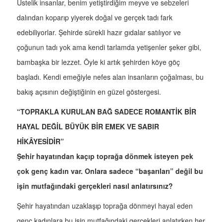
Üstelik insanlar, benim yetiştirdiğim meyve ve sebzeleri
dalından koparıp yiyerek doğal ve gerçek tadı fark
edebiliyorlar. Şehirde sürekli hazır gıdalar satılıyor ve
çoğunun tadı yok ama kendi tarlamda yetişenler şeker gibi,
bambaşka bir lezzet. Öyle ki artık şehirden köye göç
başladı. Kendi emeğiyle nefes alan insanların çoğalması, bu
bakış açısının değiştiğinin en güzel göstergesi.
“TOPRAKLA KURULAN BAĞ SADECE ROMANTİK BİR
HAYAL DEĞİL BÜYÜK BİR EMEK VE SABIR
HİKÂYESİDİR”
Şehir hayatından kaçıp toprağa dönmek isteyen pek
çok genç kadın var. Onlara sadece “başarıları” değil bu
işin mutfağındaki gerçekleri nasıl anlatırsınız?
Şehir hayatından uzaklaşıp toprağa dönmeyi hayal eden
genç kadınlara bu işin mutfağındaki gerçekleri anlatırken her