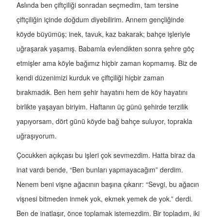
Aslında ben çiftçiliği sonradan seçmedim, tam tersine
çiftçiliğin içinde doğdum diyebilirim. Annem gençliğinde
köyde büyümüş; inek, tavuk, kaz bakarak; bahçe işleriyle
uğraşarak yaşamış. Babamla evlendikten sonra şehre göç
etmişler ama köyle bağımız hiçbir zaman kopmamış. Biz de
kendi düzenimizi kurduk ve çiftçiliği hiçbir zaman
bırakmadık. Ben hem şehir hayatını hem de köy hayatını
birlikte yaşayan biriyim. Haftanın üç günü şehirde terzilik
yapıyorsam, dört günü köyde bağ bahçe suluyor, toprakla
uğraşıyorum.
Çocukken açıkçası bu işleri çok sevmezdim. Hatta biraz da
inat vardı bende, “Ben bunları yapmayacağım” derdim.
Nenem beni vişne ağacının başına çıkarır: “Sevgi, bu ağacın
vişnesi bitmeden inmek yok, ekmek yemek de yok.” derdi.
Ben de inatlaşır, önce toplamak istemezdim. Bir topladım, iki