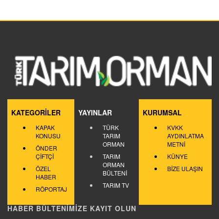
KATEGORİLER
YAYINLAR
KURUMSAL
KAPAK
TÜRK
KVKK
KONUSU
TARIM
AYDINLATMA
ORMAN
METNİ
ÖNDER
ÇİFTÇİ
TARIM
KÜNYE
ORMAN
ÖZEL
BİZE ULAŞIN
BÜLTENİ
HABER
TARIM TV
RÖPORTAJ
HABER BÜLTENİMİZE KAYIT OLUN