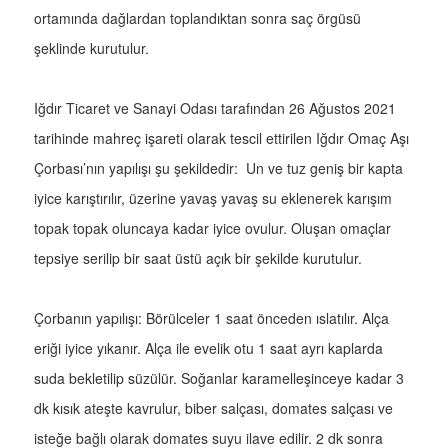
ortamında dağlardan toplandıktan sonra saç örgüsü
şeklinde kurutulur.
Iğdır Ticaret ve Sanayi Odası tarafından 26 Ağustos 2021
tarihinde mahreç işareti olarak tescil ettirilen Iğdır Omaç Aşı
Çorbası’nın yapılışı şu şekildedir: Un ve tuz geniş bir kapta
iyice karıştırılır, üzerine yavaş yavaş su eklenerek karışım
topak topak oluncaya kadar iyice ovulur. Oluşan omaçlar
tepsiye serilip bir saat üstü açık bir şekilde kurutulur.
Çorbanın yapılışı: Börülceler 1 saat önceden ıslatılır. Alça
eriği iyice yıkanır. Alça ile evelik otu 1 saat ayrı kaplarda
suda bekletilip süzülür. Soğanlar karamelleşinceye kadar 3
dk kısık ateşte kavrulur, biber salçası, domates salçası ve
isteğe bağlı olarak domates suyu ilave edilir. 2 dk sonra