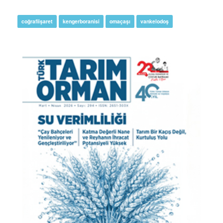
coğrafiişaret
kengerboranisi
omaçaşı
vankelodoş