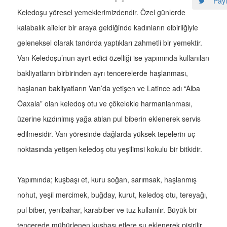
Payl
Keledoşu yöresel yemeklerimizdendir. Özel günlerde
kalabalık aileler bir araya geldiğinde kadınların elbirliğiyle
geleneksel olarak tandırda yaptıkları zahmetli bir yemektir.
Van Keledoşu’nun ayırt edici özelliği ise yapımında kullanılan
bakliyatların birbirinden ayrı tencerelerde haşlanması,
haşlanan bakliyatların Van’da yetişen ve Latince adı “Alba
Öaxala” olan keledoş otu ve çökelekle harmanlanması,
üzerine kızdırılmış yağa atılan pul biberin eklenerek servis
edilmesidir. Van yöresinde dağlarda yüksek tepelerin uç
noktasında yetişen keledoş otu yeşilimsi kokulu bir bitkidir.
Yapımında; kuşbaşı et, kuru soğan, sarımsak, haşlanmış
nohut, yeşil mercimek, buğday, kurut, keledoş otu, tereyağı,
pul biber, yenibahar, karabiber ve tuz kullanılır. Büyük bir
tencerede mühürlenen kuşbaşı etlere su eklenerek pişirilir.