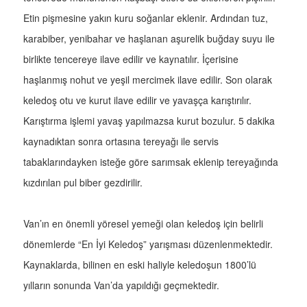
Etin pişmesine yakın kuru soğanlar eklenir. Ardından tuz,
karabiber, yenibahar ve haşlanan aşurelik buğday suyu ile
birlikte tencereye ilave edilir ve kaynatılır. İçerisine
haşlanmış nohut ve yeşil mercimek ilave edilir. Son olarak
keledoş otu ve kurut ilave edilir ve yavaşça karıştırılır.
Karıştırma işlemi yavaş yapılmazsa kurut bozulur. 5 dakika
kaynadıktan sonra ortasına tereyağı ile servis
tabaklarındayken isteğe göre sarımsak eklenip tereyağında
kızdırılan pul biber gezdirilir.
Van’ın en önemli yöresel yemeği olan keledoş için belirli
dönemlerde “En İyi Keledoş” yarışması düzenlenmektedir.
Kaynaklarda, bilinen en eski haliyle keledoşun 1800’lü
yılların sonunda Van’da yapıldığı geçmektedir.