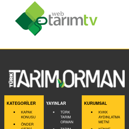
KATEGORİLER
YAYINLAR
KURUMSAL
KAPAK
TÜRK
KVKK
KONUSU
TARIM
AYDINLATMA
ORMAN
METNİ
ÖNDER
ÇİFTÇİ
TARIM
KÜNYE