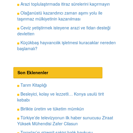
Arazi toplulaştırmada itiraz sürelerini kaçırmayın
Olağanüstü kazandırıcı zaman aşımı yolu ile
taşınmaz mülkiyetinin kazanılması
Ceviz yetiştirmek isteyene arazi ve fidan desteği
devletten
Küçükbaş hayvancılık işletmesi kuracaklar nereden
başlamalı?
Son Eklenenler
Tarım Kitaplığı
Besleyici, kolay ve lezzetli… Konya usulü tirit
kebabı
Birlikte üretim ve tüketim mümkün
Türkiye’de televizyonun ilk haber sunucusu Ziraat
Yüksek Mühendisi Zafer Cilasun
Toroslar’ın gizemli sakini balık baykuşu