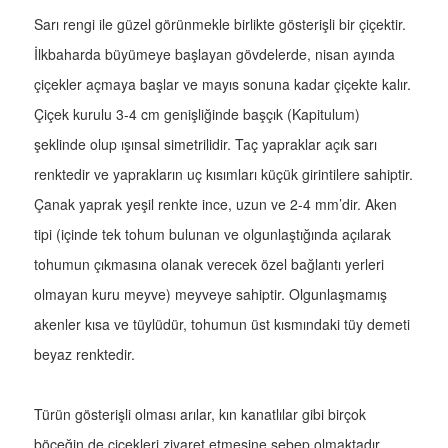
Sarı rengi ile güzel görünmekle birlikte gösterişli bir çiçektir.
İlkbaharda büyümeye başlayan gövdelerde, nisan ayında
çiçekler açmaya başlar ve mayıs sonuna kadar çiçekte kalır.
Çiçek kurulu 3-4 cm genişliğinde başçık (Kapitulum)
şeklinde olup ışınsal simetrilidir. Taç yapraklar açık sarı
renktedir ve yaprakların uç kısımları küçük girintilere sahiptir.
Çanak yaprak yeşil renkte ince, uzun ve 2-4 mm’dir. Aken
tipi (içinde tek tohum bulunan ve olgunlaştığında açılarak
tohumun çıkmasına olanak verecek özel bağlantı yerleri
olmayan kuru meyve) meyveye sahiptir. Olgunlaşmamış
akenler kısa ve tüylüdür, tohumun üst kısmındaki tüy demeti
beyaz renktedir.
Türün gösterişli olması arılar, kın kanatlılar gibi birçok
böceğin de çiçekleri ziyaret etmesine sebep olmaktadır.