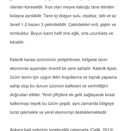
olanları küreseldir. İnce olan meyve kabuğu tane etinden
kolayca ayrılabilir. Tane içi dolgun sulu, elyafsız, tatlı ve az
taneli 1-2 bazen 3 çekirdeklidir. Çekirdekleri enli, şişkin ve
tombuldur. Boyun kısmi hafif öne eğik, orta uzunlukta ve
kılcaldır.
Kalecik karası üzümünün yetiştirilmesi, bölgede tarım
ekonomisi açısından önemli bir yere sahiptir. Kalecik ilçesi,
üzüm tarımı için uygun iklim koşullarına ve toprak yapısına
sahip olup bu durum üzümün kalitesini ve verimliliğini
doğrudan etkiler. Yerel çiftçilere ek gelir sağlayarak kırsal
kalkınmayı teşvik bu üzüm çeşidi, aynı zamanda bölgeye
turist çekmekte ve yerel ekonomiyi desteklemektedir.
Ankara bağ evlerinin incelendiği çalışmada (Çelik, 2013),