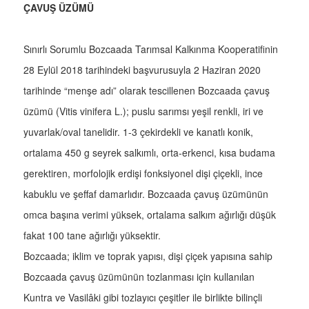
ÇAVUŞ ÜZÜMÜ
Sınırlı Sorumlu Bozcaada Tarımsal Kalkınma Kooperatifinin
28 Eylül 2018 tarihindeki başvurusuyla 2 Haziran 2020
tarihinde “menşe adı” olarak tescillenen Bozcaada çavuş
üzümü (Vitis vinifera L.); puslu sarımsı yeşil renkli, iri ve
yuvarlak/oval tanelidir. 1-3 çekirdekli ve kanatlı konik,
ortalama 450 g seyrek salkımlı, orta-erkenci, kısa budama
gerektiren, morfolojik erdişi fonksiyonel dişi çiçekli, ince
kabuklu ve şeffaf damarlıdır. Bozcaada çavuş üzümünün
omca başına verimi yüksek, ortalama salkım ağırlığı düşük
fakat 100 tane ağırlığı yüksektir.
Bozcaada; iklim ve toprak yapısı, dişi çiçek yapısına sahip
Bozcaada çavuş üzümünün tozlanması için kullanılan
Kuntra ve Vasilâki gibi tozlayıcı çeşitler ile birlikte bilinçli