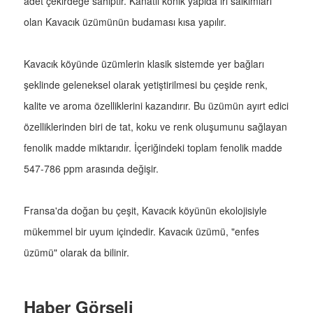
adet çekirdeğe sahiptir. Kanatlı konik yapıda iri salkımları
olan Kavacık üzümünün budaması kısa yapılır.
Kavacık köyünde üzümlerin klasik sistemde yer bağları
şeklinde geleneksel olarak yetiştirilmesi bu çeşide renk,
kalite ve aroma özelliklerini kazandırır. Bu üzümün ayırt edici
özelliklerinden biri de tat, koku ve renk oluşumunu sağlayan
fenolik madde miktarıdır. İçeriğindeki toplam fenolik madde
547-786 ppm arasında değişir.
Fransa'da doğan bu çeşit, Kavacık köyünün ekolojisiyle
mükemmel bir uyum içindedir. Kavacık üzümü, "enfes
üzümü" olarak da bilinir.
Haber Görseli