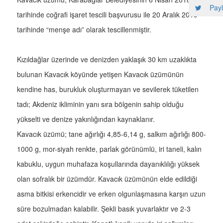
Payl
tarihinde coğrafi işaret tescili başvurusu ile 20 Aralık 2019
tarihinde “menşe adı” olarak tescillenmiştir.
Kızıldağlar üzerinde ve denizden yaklaşık 30 km uzaklıkta
bulunan Kavacık köyünde yetişen Kavacık üzümünün
kendine has, burukluk oluşturmayan ve sevilerek tüketilen
tadı; Akdeniz ikliminin yanı sıra bölgenin sahip olduğu
yükselti ve denize yakınlığından kaynaklanır.
Kavacık üzümü; tane ağırlığı 4,85-6,14 g, salkım ağırlığı 800-
1000 g, mor-siyah renkte, parlak görünümlü, iri taneli, kalın
kabuklu, uygun muhafaza koşullarında dayanıklılığı yüksek
olan sofralık bir üzümdür. Kavacık üzümünün elde edildiği
asma bitkisi erkencidir ve erken olgunlaşmasına karşın uzun
süre bozulmadan kalabilir. Şekli basık yuvarlaktır ve 2-3