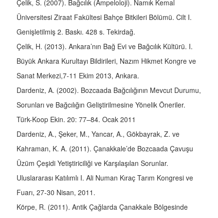
Çelik, S. (2007). Bağcılık (Ampeloloji). Namık Kemal
Üniversitesi Ziraat Fakültesi Bahçe Bitkileri Bölümü. Cilt I.
Genişletilmiş 2. Baskı. 428 s. Tekirdağ.
Çelik, H. (2013). Ankara’nın Bağ Evi ve Bağcılık Kültürü. I.
Büyük Ankara Kurultayı Bildirileri, Nazım Hikmet Kongre ve
Sanat Merkezi,7-11 Ekim 2013, Ankara.
Dardeniz, A. (2002). Bozcaada Bağcılığının Mevcut Durumu,
Sorunları ve Bağcılığın Geliştirilmesine Yönelik Öneriler.
Türk-Koop Ekin. 20: 77–84. Ocak 2011
Dardeniz, A., Şeker, M., Yancar, A., Gökbayrak, Z. ve
Kahraman, K. A. (2011). Çanakkale’de Bozcaada Çavuşu
Üzüm Çeşidi Yetiştiriciliği ve Karşılaşılan Sorunlar.
Uluslararası Katılımlı I. Ali Numan Kıraç Tarım Kongresi ve
Fuarı, 27-30 Nisan, 2011.
Körpe, R. (2011). Antik Çağlarda Çanakkale Bölgesinde