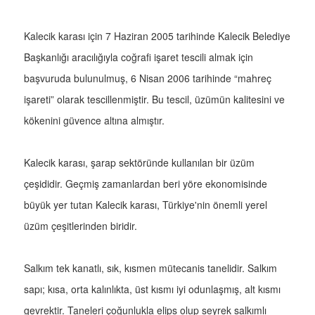
Kalecik karası için 7 Haziran 2005 tarihinde Kalecik Belediye
Başkanlığı aracılığıyla coğrafi işaret tescili almak için
başvuruda bulunulmuş, 6 Nisan 2006 tarihinde “mahreç
işareti” olarak tescillenmiştir. Bu tescil, üzümün kalitesini ve
kökenini güvence altına almıştır.
Kalecik karası, şarap sektöründe kullanılan bir üzüm
çeşididir. Geçmiş zamanlardan beri yöre ekonomisinde
büyük yer tutan Kalecik karası, Türkiye'nin önemli yerel
üzüm çeşitlerinden biridir.
Salkım tek kanatlı, sık, kısmen mütecanis tanelidir. Salkım
sapı; kısa, orta kalınlıkta, üst kısmı iyi odunlaşmış, alt kısmı
gevrektir. Taneleri çoğunlukla elips olup seyrek salkımlı