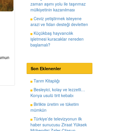
zaman aşımı yolu ile taşınmaz
mülkiyetinin kazanılması
Ceviz yetiştirmek isteyene
arazi ve fidan desteği devletten
Küçükbaş hayvancılık
işletmesi kuracaklar nereden
başlamalı?
lumun
Son Eklenenler
Tarım Kitaplığı
Besleyici, kolay ve lezzetli…
Konya usulü tirit kebabı
Birlikte üretim ve tüketim
mümkün
Türkiye’de televizyonun ilk
haber sunucusu Ziraat Yüksek
Mühendisi Zafer Cilasun