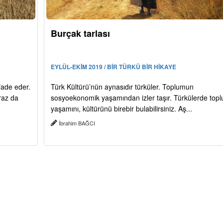
Burçak tarlası
EYLÜL-EKİM 2019 / BİR TÜRKÜ BİR HİKAYE
fade eder.
Türk Kültürü’nün aynasıdır türküler. Toplumun
iraz da
sosyoekonomik yaşamından izler taşır. Türkülerde top
yaşamını, kültürünü birebir bulabilirsiniz. Aş...
İbrahim BAĞCI