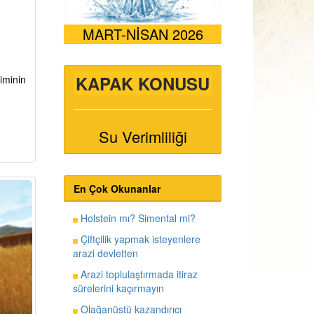
MART-NİSAN 2026
KAPAK KONUSU
iminin
Su Verimliliği
En Çok Okunanlar
Holstein mı? Simental mi?
Çiftçilik yapmak isteyenlere
arazi devletten
Arazi toplulaştırmada itiraz
sürelerini kaçırmayın
Olağanüstü kazandırıcı