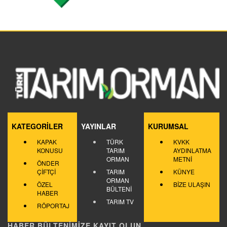
KATEGORİLER
YAYINLAR
KURUMSAL
KAPAK
TÜRK
KVKK
KONUSU
TARIM
AYDINLATMA
ORMAN
METNİ
ÖNDER
ÇİFTÇİ
TARIM
KÜNYE
ORMAN
ÖZEL
BİZE ULAŞIN
BÜLTENİ
HABER
TARIM TV
RÖPORTAJ
HABER BÜLTENİMİZE KAYIT OLUN