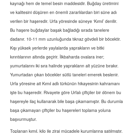
kaynağı hem de temel besin maddesidir. Buğday üretimini
ve kalitesini düşüren en önemli zararlılardan biri süne adı
verilen bir haşeredir. Urfa yöresinde süneye ‘Kımıl’ denilir.
Bu haşere buğdaylar başak bağladığı sırada tanelere
dadanır. 10-11 mm uzunluğunda tıknaz gövdeli bir böcektir.
Kışı yüksek yerlerde yaylalarda yaprakların ve bitki
kırıntılarının altında geçirir. İlkbaharda ovalara iner;
yumurtalarını iki sıra halinde yaprakların alt yüzüne bırakır.
Yumurtadan çıkan böcekler sütlü taneleri emerek beslenir.
Urfa yöresine ait Kımıl adlı türkünün hikayesinin kahramanı
işte bu haşeredir. Rivayete göre Urfalı çiftçiler bir dönem bu
haşereyle ilaç kullanarak bile başa çıkamamıştır. Bu durumla
başa çıkamayan çiftçiler bu haşereleri toplama yoluna
başvurmuştur.
Toplanan kımıl, kilo ile zirai mücadele kurumlarına satılmıştır.