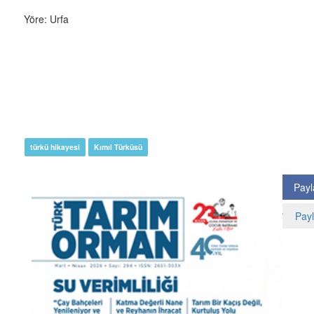
Yöre: Urfa
türkü hikayesi
Kımıl Türküsü
Payl
Payl