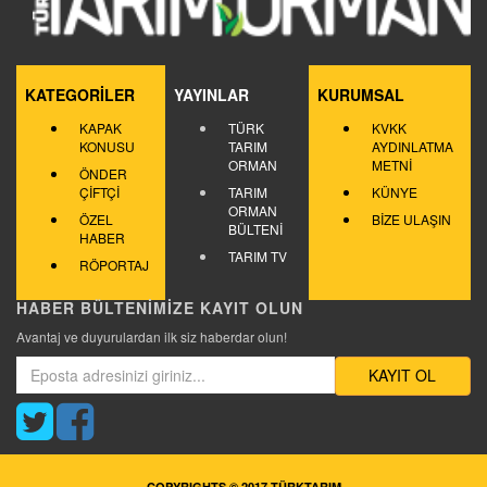
KATEGORİLER
YAYINLAR
KURUMSAL
KAPAK
TÜRK
KVKK
KONUSU
TARIM
AYDINLATMA
ORMAN
METNİ
ÖNDER
ÇİFTÇİ
TARIM
KÜNYE
ORMAN
ÖZEL
BİZE ULAŞIN
BÜLTENİ
HABER
TARIM TV
RÖPORTAJ
HABER BÜLTENİMİZE KAYIT OLUN
Avantaj ve duyurulardan ilk siz haberdar olun!
KAYIT OL
COPYRIGHTS © 2017 TÜRKTARIM