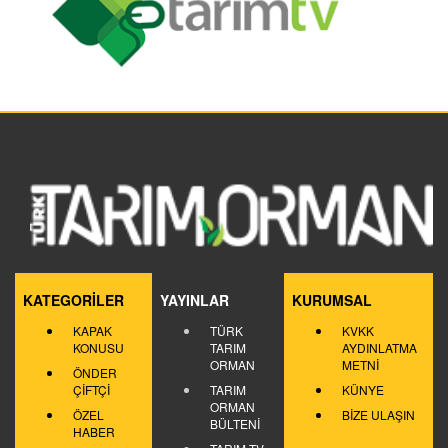
KATEGORİLER
YAYINLAR
KURUMSAL
KAPAK
TÜRK
KVKK
KONUSU
TARIM
AYDINLATMA
ORMAN
METNİ
ÖNDER
ÇİFTÇİ
TARIM
KÜNYE
ORMAN
ÖZEL
BİZE ULAŞIN
BÜLTENİ
HABER