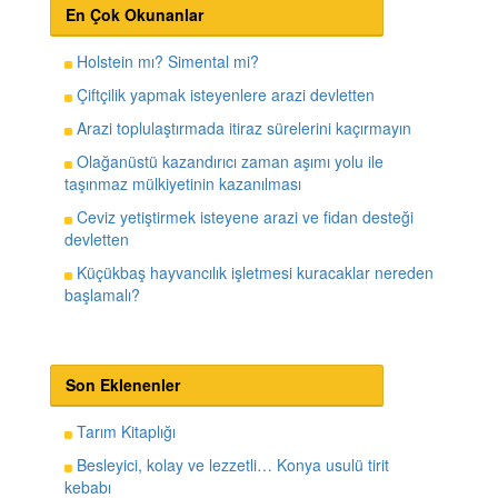
En Çok Okunanlar
Holstein mı? Simental mi?
Çiftçilik yapmak isteyenlere arazi devletten
Arazi toplulaştırmada itiraz sürelerini kaçırmayın
Olağanüstü kazandırıcı zaman aşımı yolu ile
taşınmaz mülkiyetinin kazanılması
Ceviz yetiştirmek isteyene arazi ve fidan desteği
devletten
Küçükbaş hayvancılık işletmesi kuracaklar nereden
başlamalı?
Son Eklenenler
Tarım Kitaplığı
Besleyici, kolay ve lezzetli… Konya usulü tirit
kebabı