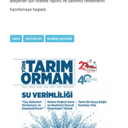
isteyenler için fizibilite raporu ve yatırımcı rehberlerini
hazırlamaya başladı.
tarım
yerli üretim
kendine yeterlilik