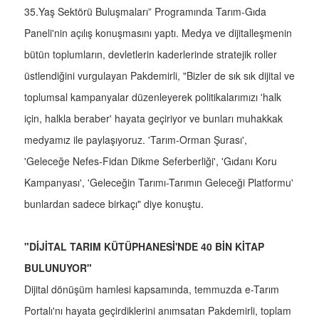
35.Yaş Sektörü Buluşmaları” Programında Tarım-Gıda
Paneli'nin açılış konuşmasını yaptı. Medya ve dijitalleşmenin
bütün toplumların, devletlerin kaderlerinde stratejik roller
üstlendiğini vurgulayan Pakdemirli, "Bizler de sık sık dijital ve
toplumsal kampanyalar düzenleyerek politikalarımızı 'halk
için, halkla beraber' hayata geçiriyor ve bunları muhakkak
medyamız ile paylaşıyoruz. 'Tarım-Orman Şurası',
'Geleceğe Nefes-Fidan Dikme Seferberliği', 'Gıdanı Koru
Kampanyası', 'Geleceğin Tarımı-Tarımın Geleceği Platformu'
bunlardan sadece birkaçı" diye konuştu.
"DİJİTAL TARIM KÜTÜPHANESİ'NDE 40 BİN KİTAP
BULUNUYOR"
Dijital dönüşüm hamlesi kapsamında, temmuzda e-Tarım
Portalı'nı hayata geçirdiklerini anımsatan Pakdemirli, toplam