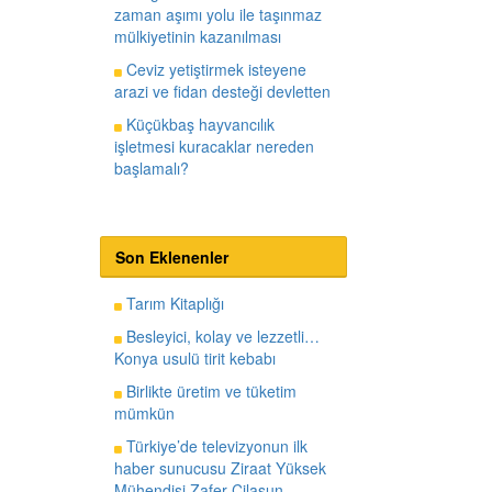
zaman aşımı yolu ile taşınmaz
mülkiyetinin kazanılması
Ceviz yetiştirmek isteyene
arazi ve fidan desteği devletten
Küçükbaş hayvancılık
işletmesi kuracaklar nereden
başlamalı?
Son Eklenenler
Tarım Kitaplığı
Besleyici, kolay ve lezzetli…
Konya usulü tirit kebabı
Birlikte üretim ve tüketim
mümkün
Türkiye’de televizyonun ilk
haber sunucusu Ziraat Yüksek
Mühendisi Zafer Cilasun