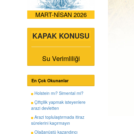
MART-NİSAN 2026
KAPAK KONUSU
Su Verimliliği
En Çok Okunanlar
Holstein mı? Simental mi?
Çiftçilik yapmak isteyenlere
arazi devletten
Arazi toplulaştırmada itiraz
sürelerini kaçırmayın
Olağanüstü kazandırıcı