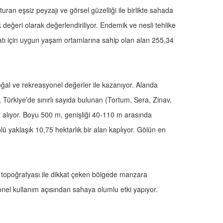
ran eşsiz peyzajı ve görsel güzelliği ile birlikte sahada
değeri olarak değerlendiriliyor. Endemik ve nesli tehlike
yatı için uygun yaşam ortamlarına sahip olan alan 255,34
oğal ve rekreasyonel değerler ile kazanıyor. Alanda
Türkiye’de sınırlı sayıda bulunan (Tortum, Sera, Zinav,
r alıyor. Boyu 500 m, genişliği 40-110 m arasında
 yaklaşık 10,75 hektarlık bir alan kaplıyor. Gölün en
n topoğrafyası ile dikkat çeken bölgede manzara
yonel kullanım açısından sahaya olumlu etki yapıyor.