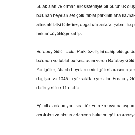
Sulak alan ve orman ekosistemiyle bir bütünlük oluştu
bulunan heyelan set gölü tabiat parkının ana kaynak 
altındaki bitki türlerine, doğal ormanlara, yaban ha
hektar büyüklüğe sahip.
Boraboy Gölü Tabiat Parkı özelliğini sahip olduğu d
bulunan ve tabiat parkına adını veren Boraboy Gölü, 
Yedigöller, Abant) heyelan seddi gölleri arasında ye
değişen ve 1045 m yükseklikte yer alan Boraboy Gölü
derin yeri ise 11 metre.
Eğimli alanların yanı sıra düz ve rekreasyona uygu
açıklıkları ve alanın ortasında bulunan göl; rekreas