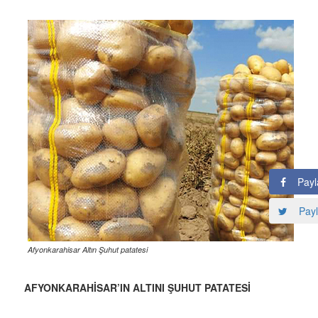
Payl
Payl
Afyonkarahisar Altın Şuhut patatesi
AFYONKARAHİSAR’IN ALTINI ŞUHUT PATATESİ