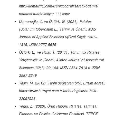
http://kemalcifci.com/icerik/cografiisaretli-odemis-
patatesi-markalasiyor-111.aspx
Dumanoğlu, Z. ve Öztürk, G. (2021). Patates
(Solanum tuberosum L.) Tarımı ve Önemi. MAS
Journal of Applied Sciences 6(Özel Sayı): 1307–
1315, ISSN 2757-5675
Öztürk, E. ve Polat, T. (2017) . Tohumluk Patates
Yetiştiriciliği ve Önemi. Alınteri Journal of Agricultural
Sciences. 32(1): 99-104: ISSN 2564-7814 e-ISSN
2587-2249
Yaşin, M. (2012). Tarihi değiştiren bitki. Erişim adresi:
https://www.hurriyet.com.tr/tarihi-degistiren-bitki-
22057526
Yegül, Z. (2023). Ürün Raporu Patates. Tarımsal
Ekonomi ve Politika Geliştirme Enstitüsü. TEPGE