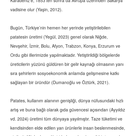
Karadeniz’e, 1853’ten sonra da Avrupa üzerinden Sakarya
vadisine olur (Yaşin, 2012).
Bugün, Türkiye’nin hemen her yerinde yetiştirilebilen
patatesin üretimi (Yegül, 2023) genel olarak Niğde,
Nevşehir, İzmir, Bolu, Afyon, Trabzon, Konya, Erzurum ve
Ordu gibi illerimizde yapılmaktadır. Yetiştirildiği bölgelerde
üreticilerin yüzünü güldüren bir gelir kaynağı olmasının yanı
sıra şehirlerin sosyoekonomik anlamda gelişmesine katkı
sağlayan bir üründür (Dumanoğlu ve Öztürk, 2021).
Patates, kullanım alanının genişliği, dünya nüfusundaki hızlı
artış ve buna bağlı olarak gıda güvencesi açısından (Ayyıldız
vd. 2024) üretimi tüm dünyaya yayılmıştır. Taze tüketimi ve
kendisinden elde edilen yan ürünlerle insan beslenmesinde,