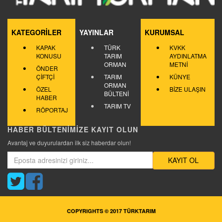
KATEGORİLER
YAYINLAR
KURUMSAL
KAPAK
TÜRK
KVKK
KONUSU
TARIM
AYDINLATMA
ORMAN
METNİ
ÖNDER
ÇİFTÇİ
TARIM
KÜNYE
ORMAN
ÖZEL
BİZE ULAŞIN
BÜLTENİ
HABER
TARIM TV
RÖPORTAJ
HABER BÜLTENİMİZE KAYIT OLUN
Avantaj ve duyurulardan ilk siz haberdar olun!
KAYIT OL
COPYRIGHTS © 2017 TÜRKTARIM