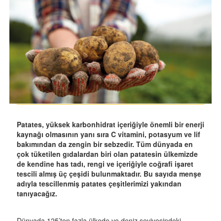
Patates, yüksek karbonhidrat içeriğiyle önemli bir enerji
kaynağı olmasının yanı sıra C vitamini, potasyum ve lif
bakımından da zengin bir sebzedir. Tüm dünyada en
çok tüketilen gıdalardan biri olan patatesin ülkemizde
de kendine has tadı, rengi ve içeriğiyle coğrafi işaret
tescili almış üç çeşidi bulunmaktadır. Bu sayıda menşe
adıyla tescillenmiş patates çeşitlerimizi yakından
tanıyacağız.
Dünyada 125’ten fazla ülkede ve deniz seviyesindeki