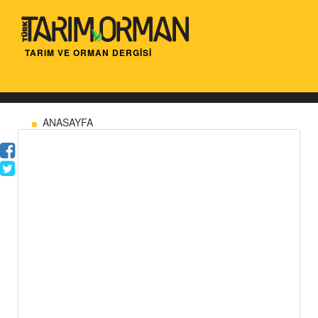
TARIM VE ORMAN DERGİSİ
ANASAYFA
Tarımın geleceği güçlü