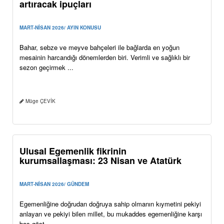
Murat ÖZKAN
İbrahim BAĞCI
Bahar hazırlığı konusunda çiftçilere altın
değerinde öneriler
MART-NİSAN 2026/ RÖPORTAJ
Baharın gelişi ve doğanın uyanması ile birlikte tarlalarda yoğun